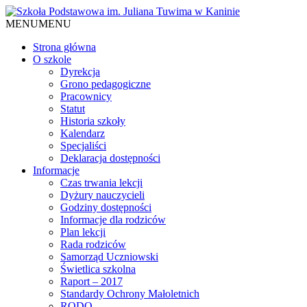
MENU
MENU
Strona główna
O szkole
Dyrekcja
Grono pedagogiczne
Pracownicy
Statut
Historia szkoły
Kalendarz
Specjaliści
Deklaracja dostępności
Informacje
Czas trwania lekcji
Dyżury nauczycieli
Godziny dostępności
Informacje dla rodziców
Plan lekcji
Rada rodziców
Samorząd Uczniowski
Świetlica szkolna
Raport – 2017
Standardy Ochrony Małoletnich
RODO