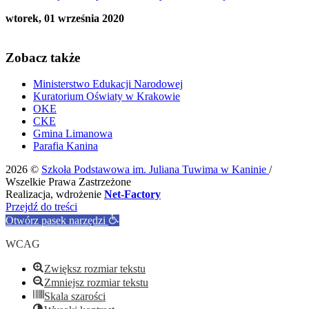
wtorek, 01 września 2020
Zobacz także
Ministerstwo Edukacji Narodowej
Kuratorium Oświaty w Krakowie
OKE
CKE
Gmina Limanowa
Parafia Kanina
2026 ©
Szkoła Podstawowa im. Juliana Tuwima w Kaninie
/
Wszelkie Prawa Zastrzeżone
Realizacja, wdrożenie
Net-Factory
Przejdź do treści
Otwórz pasek narzędzi
WCAG
Zwiększ rozmiar tekstu
Zmniejsz rozmiar tekstu
Skala szarości