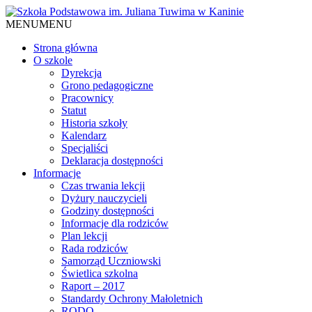
MENU
MENU
Strona główna
O szkole
Dyrekcja
Grono pedagogiczne
Pracownicy
Statut
Historia szkoły
Kalendarz
Specjaliści
Deklaracja dostępności
Informacje
Czas trwania lekcji
Dyżury nauczycieli
Godziny dostępności
Informacje dla rodziców
Plan lekcji
Rada rodziców
Samorząd Uczniowski
Świetlica szkolna
Raport – 2017
Standardy Ochrony Małoletnich
RODO