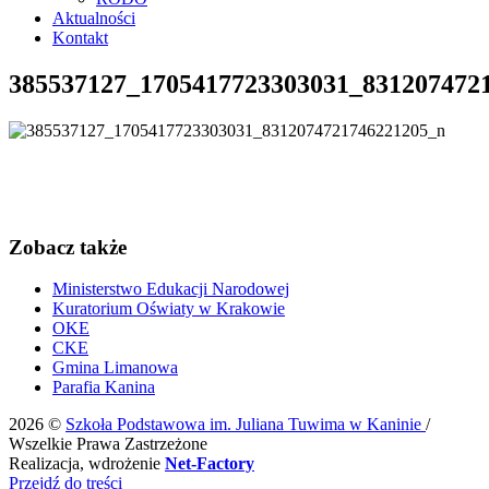
Aktualności
Kontakt
385537127_1705417723303031_831207472
Zobacz także
Ministerstwo Edukacji Narodowej
Kuratorium Oświaty w Krakowie
OKE
CKE
Gmina Limanowa
Parafia Kanina
2026 ©
Szkoła Podstawowa im. Juliana Tuwima w Kaninie
/
Wszelkie Prawa Zastrzeżone
Realizacja, wdrożenie
Net-Factory
Przejdź do treści