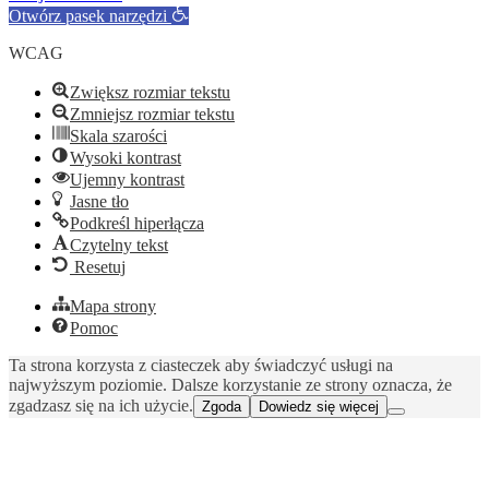
Otwórz pasek narzędzi
WCAG
Zwiększ rozmiar tekstu
Zmniejsz rozmiar tekstu
Skala szarości
Wysoki kontrast
Ujemny kontrast
Jasne tło
Podkreśl hiperłącza
Czytelny tekst
Resetuj
Mapa strony
Pomoc
Ta strona korzysta z ciasteczek aby świadczyć usługi na
najwyższym poziomie. Dalsze korzystanie ze strony oznacza, że
zgadzasz się na ich użycie.
Zgoda
Dowiedz się więcej