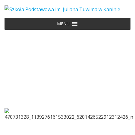
MENU
470731328_113927616153