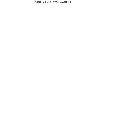
Realizacja, wdrożenie
Net-Factory