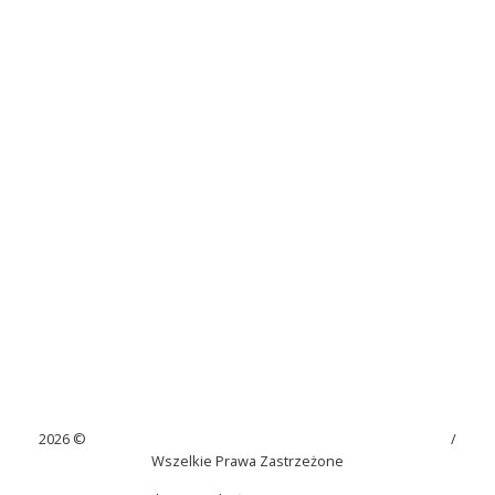
2026 ©
Szkoła Podstawowa im. Juliana Tuwima w Kaninie
/
Wszelkie Prawa Zastrzeżone