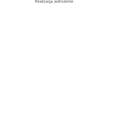
Realizacja, wdrożenie
Net-Factory