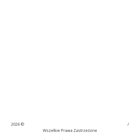
2026 ©
Szkoła Podstawowa im. Juliana Tuwima w Kaninie
/
Wszelkie Prawa Zastrzeżone