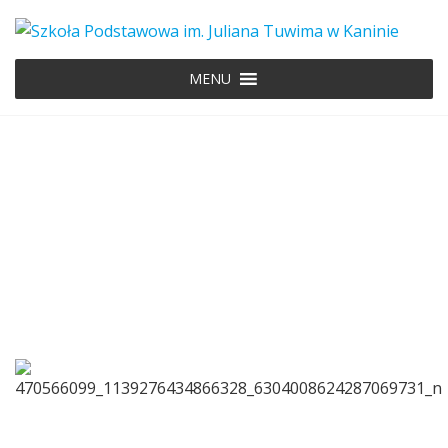
MENU
470566099_113927643486