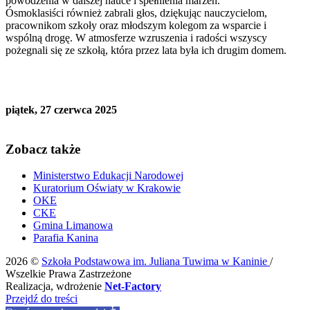
powodzenia w dalszej nauce i spełnienia marzeń.
Ósmoklasiści również zabrali głos, dziękując nauczycielom,
pracownikom szkoły oraz młodszym kolegom za wsparcie i
wspólną drogę. W atmosferze wzruszenia i radości wszyscy
pożegnali się ze szkołą, która przez lata była ich drugim domem.
piątek, 27 czerwca 2025
Zobacz także
Ministerstwo Edukacji Narodowej
Kuratorium Oświaty w Krakowie
OKE
CKE
Gmina Limanowa
Parafia Kanina
2026 ©
Szkoła Podstawowa im. Juliana Tuwima w Kaninie
/
Wszelkie Prawa Zastrzeżone
Realizacja, wdrożenie
Net-Factory
Przejdź do treści