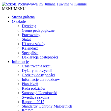
MENU
MENU
Strona główna
O szkole
Dyrekcja
Grono pedagogiczne
Pracownicy
Statut
Historia szkoły
Kalendarz
Specjaliści
Deklaracja dostępności
Informacje
Czas trwania lekcji
Dyżury nauczycieli
Godziny dostępności
Informacje dla rodziców
Plan lekcji
Rada rodziców
Samorząd Uczniowski
Świetlica szkolna
Raport – 2017
Standardy Ochrony Małoletnich
RODO