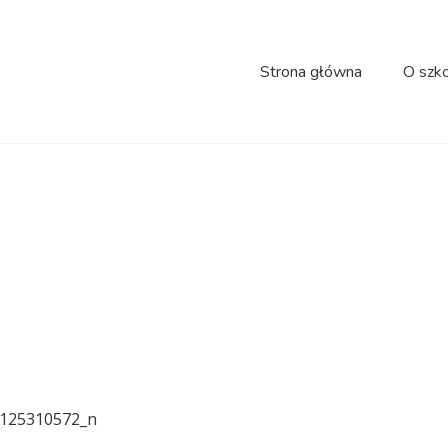
Strona główna
O szk
40169531443685_