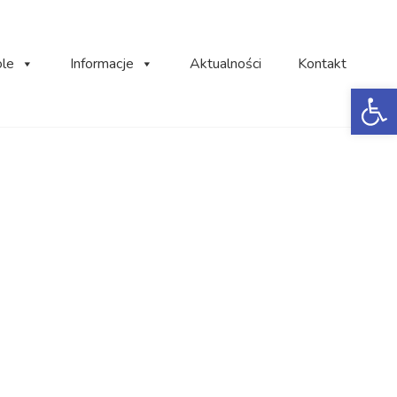
ole
Informacje
Aktualności
Kontakt
Ot
5133704424125310