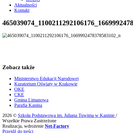
Aktualności
Kontakt
465039074_1100211292106176_166999247
Zobacz także
Ministerstwo Edukacji Narodowej
Kuratorium Oświaty w Krakowie
OKE
CKE
Gmina Limanowa
Parafia Kanina
2026 ©
Szkoła Podstawowa im. Juliana Tuwima w Kaninie
/
Wszelkie Prawa Zastrzeżone
Realizacja, wdrożenie
Net-Factory
Przejdź do treści