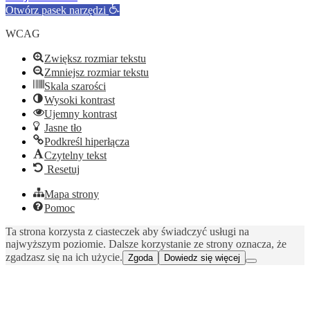
Otwórz pasek narzędzi
WCAG
Zwiększ rozmiar tekstu
Zmniejsz rozmiar tekstu
Skala szarości
Wysoki kontrast
Ujemny kontrast
Jasne tło
Podkreśl hiperłącza
Czytelny tekst
Resetuj
Mapa strony
Pomoc
Ta strona korzysta z ciasteczek aby świadczyć usługi na
najwyższym poziomie. Dalsze korzystanie ze strony oznacza, że
zgadzasz się na ich użycie.
Zgoda
Dowiedz się więcej