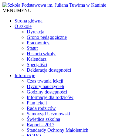
MENU
MENU
Strona główna
O szkole
Dyrekcja
Grono pedagogiczne
Pracownicy
Statut
Historia szkoły
Kalendarz
Specjaliści
Deklaracja dostępności
Informacje
Czas trwania lekcji
Dyżury nauczycieli
Godziny dostępności
Informacje dla rodziców
Plan lekcji
Rada rodziców
Samorząd Uczniowski
Świetlica szkolna
Raport – 2017
Standardy Ochrony Małoletnich
RODO