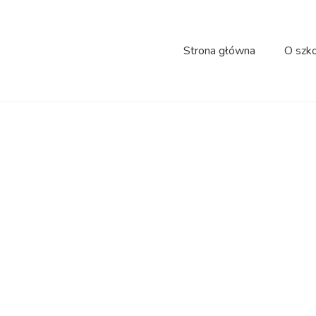
Strona główna
O szk
iadowcze z Rodzic