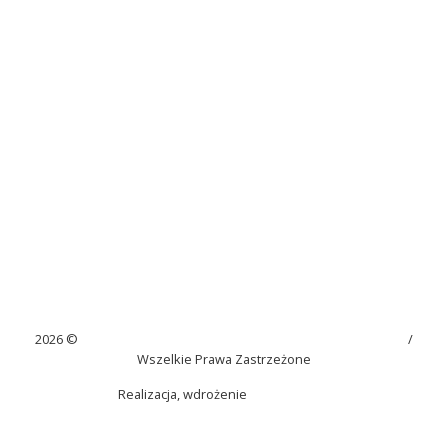
2026 ©
Szkoła Podstawowa im. Juliana Tuwima w Kaninie
/
Wszelkie Prawa Zastrzeżone
Realizacja, wdrożenie
Net-Factory