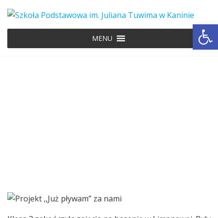
Ot
MENU
Projekt ,,Już pływam” za
nami