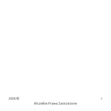
2026 ©
Szkoła Podstawowa im. Juliana Tuwima w Kaninie
/
Wszelkie Prawa Zastrzeżone