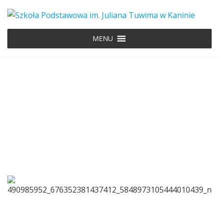
MENU
490985952_676352381437