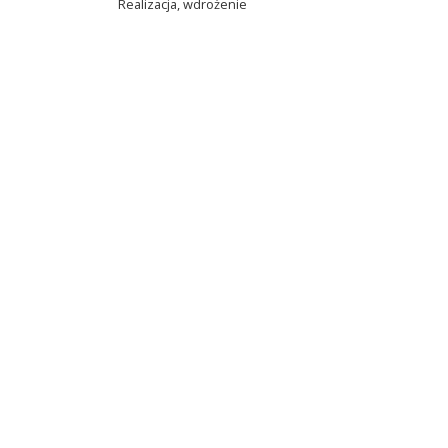
Realizacja, wdrożenie
Net-Factory