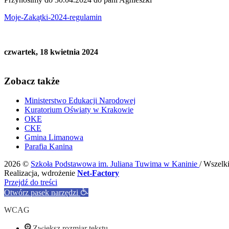
Moje-Zakątki-2024-regulamin
czwartek, 18 kwietnia 2024
Zobacz także
Ministerstwo Edukacji Narodowej
Kuratorium Oświaty w Krakowie
OKE
CKE
Gmina Limanowa
Parafia Kanina
2026 ©
Szkoła Podstawowa im. Juliana Tuwima w Kaninie
/ Wszelk
Realizacja, wdrożenie
Net-Factory
Przejdź do treści
Otwórz pasek narzędzi
WCAG
Zwiększ rozmiar tekstu