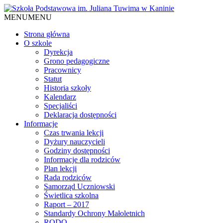
MENU
MENU
Strona główna
O szkole
Dyrekcja
Grono pedagogiczne
Pracownicy
Statut
Historia szkoły
Kalendarz
Specjaliści
Deklaracja dostępności
Informacje
Czas trwania lekcji
Dyżury nauczycieli
Godziny dostępności
Informacje dla rodziców
Plan lekcji
Rada rodziców
Samorząd Uczniowski
Świetlica szkolna
Raport – 2017
Standardy Ochrony Małoletnich
RODO