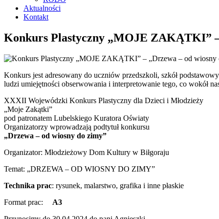
Aktualności
Kontakt
Konkurs Plastyczny „MOJE ZAKĄTKI” – 
Konkurs jest adresowany do uczniów przedszkoli, szkół podstawowych
ludzi umiejętności obserwowania i interpretowanie tego, co wokół na
XXXII Wojewódzki Konkurs Plastyczny dla Dzieci i Młodzieży
„Moje Zakątki”
pod patronatem Lubelskiego Kuratora Oświaty
Organizatorzy wprowadzają podtytuł konkursu
„Drzewa – od wiosny do zimy”
Organizator: Młodzieżowy Dom Kultury w Biłgoraju
Temat: „DRZEWA – OD WIOSNY DO ZIMY”
Technika prac
: rysunek, malarstwo, grafika i inne płaskie
Format prac:
A3
Przynosimy do 30.04.2024 do pani Agnieszki