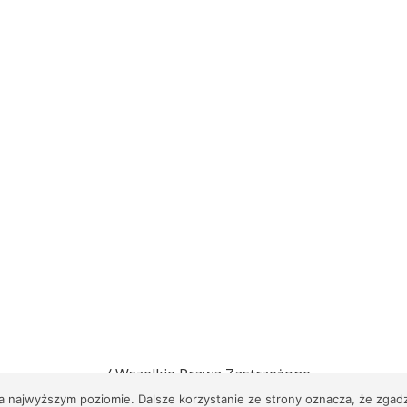
wima w Kaninie
/ Wszelkie Prawa Zastrzeżone
na najwyższym poziomie. Dalsze korzystanie ze strony oznacza, że zgadz