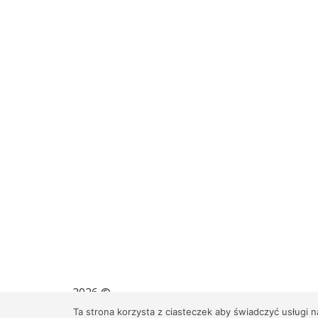
2026 ©
Szkoła Podstawowa im. Juliana Tu
Ta strona korzysta z ciasteczek aby świadczyć usługi 