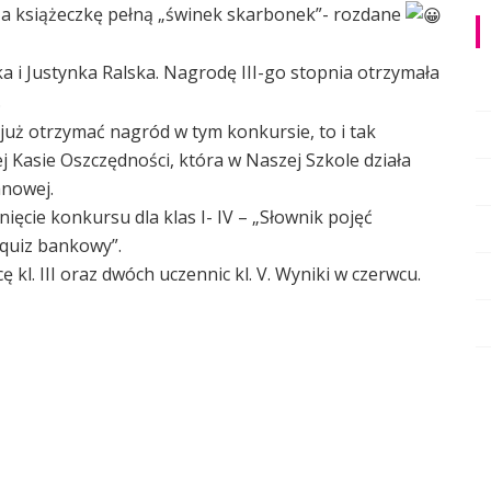
a książeczkę pełną „świnek skarbonek”- rozdane
a i Justynka Ralska. Nagrodę III-go stopnia otrzymała
.
już otrzymać nagród w tym konkursie, to i tak
 Kasie Oszczędności, która w Naszej Szkole działa
nowej.
ięcie konkursu dla klas I- IV – „Słownik pojęć
 quiz bankowy”.
ę kl. III oraz dwóch uczennic kl. V. Wyniki w czerwcu.