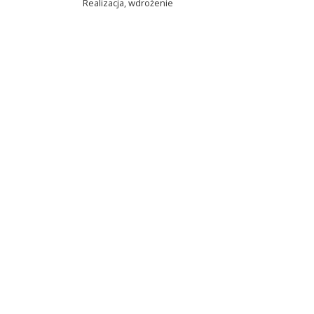
Realizacja, wdrożenie
Net-Factory