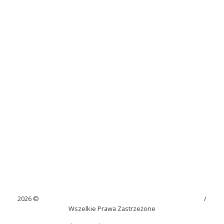
2026 ©
Szkoła Podstawowa im. Juliana Tuwima w Kaninie
/
Wszelkie Prawa Zastrzeżone