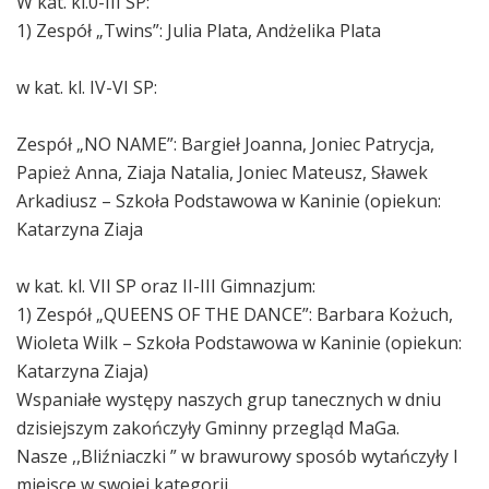
W kat. kl.0-III SP:
1) Zespół „Twins”: Julia Plata, Andżelika Plata
w kat. kl. IV-VI SP:
Zespół „NO NAME”: Bargieł Joanna, Joniec Patrycja,
Papież Anna, Ziaja Natalia, Joniec Mateusz, Sławek
Arkadiusz – Szkoła Podstawowa w Kaninie (opiekun:
Katarzyna Ziaja
w kat. kl. VII SP oraz II-III Gimnazjum:
1) Zespół „QUEENS OF THE DANCE”: Barbara Kożuch,
Wioleta Wilk – Szkoła Podstawowa w Kaninie (opiekun:
Katarzyna Ziaja)
Wspaniałe występy naszych grup tanecznych w dniu
dzisiejszym zakończyły Gminny przegląd MaGa.
Nasze ,,Bliźniaczki ” w brawurowy sposób wytańczyły I
miejsce w swojej kategorii.