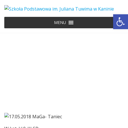
Ot
MENU
17.05.2018 MaGa-
Taniec