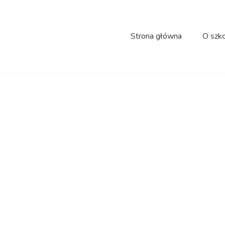
Strona główna
O szk
gie spotkanie z pa