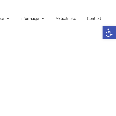
ole
Informacje
Aktualności
Kontakt
Ot
nią Stanisławą